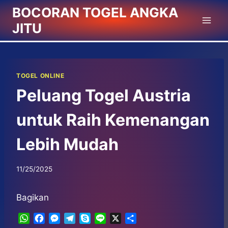
Skip
BOCORAN TOGEL ANGKA
to
JITU
content
TOGEL ONLINE
Peluang Togel Austria
untuk Raih Kemenangan
Lebih Mudah
11/25/2025
Bagikan
W
F
M
T
S
L
X
S