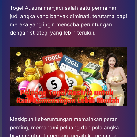
h
a
e
e
k
i
h
a
c
s
l
y
n
a
Togel Austria menjadi salah satu permainan
t
e
s
e
p
e
r
judi angka yang banyak diminati, terutama bagi
s
b
e
g
e
e
mereka yang ingin mencoba peruntungan
A
o
n
r
dengan strategi yang lebih terukur.
p
o
g
a
p
k
e
m
r
Meskipun keberuntungan memainkan peran
penting, memahami peluang dan pola angka
bisa membantu pemain meraih kemenangan