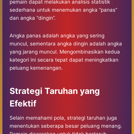
pemain dapat melakukan analisis statistik
sederhana untuk menemukan angka “panas”
dan angka “dingin”.
Angka panas adalah angka yang sering
muncul, sementara angka dingin adalah angka
yang jarang muncul. Mengombinasikan kedua
kategori ini secara tepat dapat meningkatkan
peluang kemenangan.
Strategi Taruhan yang
Efektif
Selain memahami pola, strategi taruhan juga
menentukan seberapa besar peluang menang.