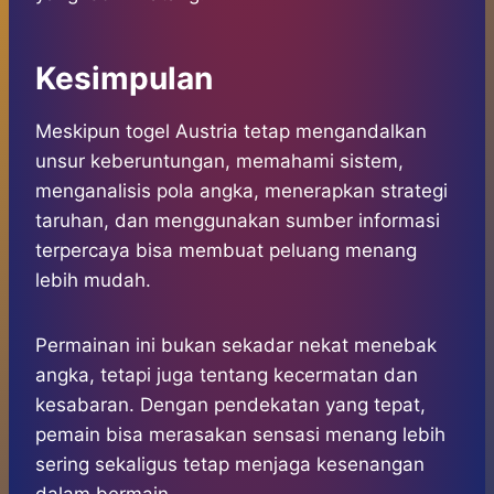
Kesimpulan
Meskipun togel Austria tetap mengandalkan
unsur keberuntungan, memahami sistem,
menganalisis pola angka, menerapkan strategi
taruhan, dan menggunakan sumber informasi
terpercaya bisa membuat peluang menang
lebih mudah.
Permainan ini bukan sekadar nekat menebak
angka, tetapi juga tentang kecermatan dan
kesabaran. Dengan pendekatan yang tepat,
pemain bisa merasakan sensasi menang lebih
sering sekaligus tetap menjaga kesenangan