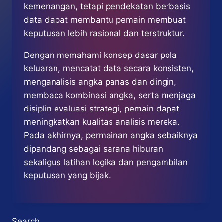
kemenangan, tetapi pendekatan berbasis
data dapat membantu pemain membuat
keputusan lebih rasional dan terstruktur.
Dengan memahami konsep dasar pola
keluaran, mencatat data secara konsisten,
menganalisis angka panas dan dingin,
membaca kombinasi angka, serta menjaga
disiplin evaluasi strategi, pemain dapat
meningkatkan kualitas analisis mereka.
Pada akhirnya, permainan angka sebaiknya
dipandang sebagai sarana hiburan
sekaligus latihan logika dan pengambilan
keputusan yang bijak.
Search