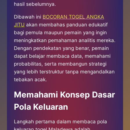
hasil sebelumnya.
Dibawah ini
BOCORAN TOGEL ANGKA
JITU
akan membahas panduan edukatif
bagi pemula maupun pemain yang ingin
meningkatkan pemahaman analitis mereka.
Dengan pendekatan yang benar, pemain
dapat belajar membaca data, memahami
probabilitas, serta membangun strategi
yang lebih terstruktur tanpa mengandalkan
tebakan acak.
Memahami Konsep Dasar
Pola Keluaran
Langkah pertama dalam membaca pola
keluaran togel Maladewa adalah