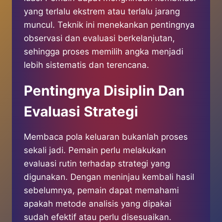
yang terlalu ekstrem atau terlalu jarang
muncul. Teknik ini menekankan pentingnya
observasi dan evaluasi berkelanjutan,
sehingga proses memilih angka menjadi
lebih sistematis dan terencana.
Pentingnya Disiplin Dan
Evaluasi Strategi
Membaca pola keluaran bukanlah proses
sekali jadi. Pemain perlu melakukan
evaluasi rutin terhadap strategi yang
digunakan. Dengan meninjau kembali hasil
sebelumnya, pemain dapat memahami
apakah metode analisis yang dipakai
sudah efektif atau perlu disesuaikan.