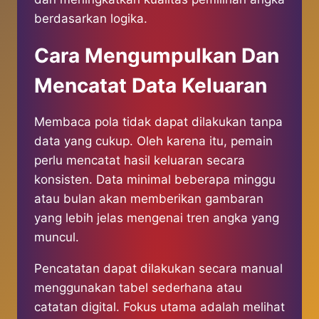
berdasarkan logika.
Cara Mengumpulkan Dan
Mencatat Data Keluaran
Membaca pola tidak dapat dilakukan tanpa
data yang cukup. Oleh karena itu, pemain
perlu mencatat hasil keluaran secara
konsisten. Data minimal beberapa minggu
atau bulan akan memberikan gambaran
yang lebih jelas mengenai tren angka yang
muncul.
Pencatatan dapat dilakukan secara manual
menggunakan tabel sederhana atau
catatan digital. Fokus utama adalah melihat