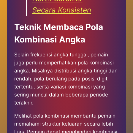
Secara Konsisten
Teknik Membaca Pola
Kombinasi Angka
Selain frekuensi angka tunggal, pemain
juga perlu memperhatikan pola kombinasi
angka. Misalnya distribusi angka tinggi dan
rendah, pola berulang pada posisi digit
tertentu, serta variasi kombinasi yang
sering muncul dalam beberapa periode
terakhir.
Melihat pola kombinasi membantu pemain
memahami struktur keluaran secara lebih
luas. Pemain dapat menghindari kombinasi