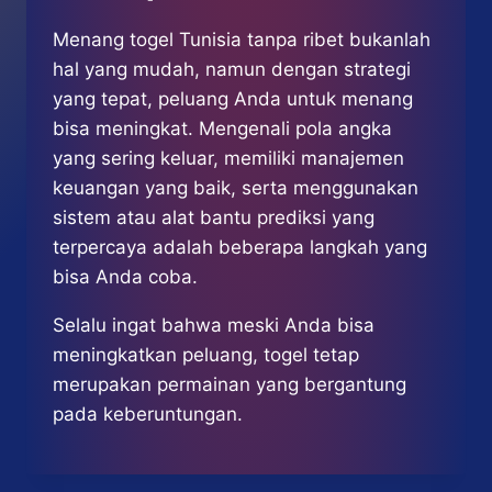
Menang togel Tunisia tanpa ribet bukanlah
hal yang mudah, namun dengan strategi
yang tepat, peluang Anda untuk menang
bisa meningkat. Mengenali pola angka
yang sering keluar, memiliki manajemen
keuangan yang baik, serta menggunakan
sistem atau alat bantu prediksi yang
terpercaya adalah beberapa langkah yang
bisa Anda coba.
Selalu ingat bahwa meski Anda bisa
meningkatkan peluang, togel tetap
merupakan permainan yang bergantung
pada keberuntungan.