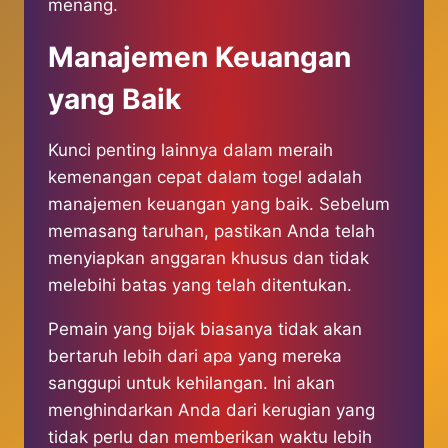
menang.
Manajemen Keuangan
yang Baik
Kunci penting lainnya dalam meraih
kemenangan cepat dalam togel adalah
manajemen keuangan yang baik. Sebelum
memasang taruhan, pastikan Anda telah
menyiapkan anggaran khusus dan tidak
melebihi batas yang telah ditentukan.
Pemain yang bijak biasanya tidak akan
bertaruh lebih dari apa yang mereka
sanggupi untuk kehilangan. Ini akan
menghindarkan Anda dari kerugian yang
tidak perlu dan memberikan waktu lebih