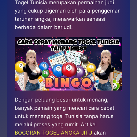
Togel Tunisia merupakan permainan judi
yang cukup digemari oleh para penggemar
taruhan angka, menawarkan sensasi
berbeda dalam berjudi.
Dengan peluang besar untuk menang,
banyak pemain yang mencari cara cepat
untuk menang togel Tunisia tanpa harus
melalui proses yang rumit. Artikel
BOCORAN TOGEL ANGKA JITU
akan