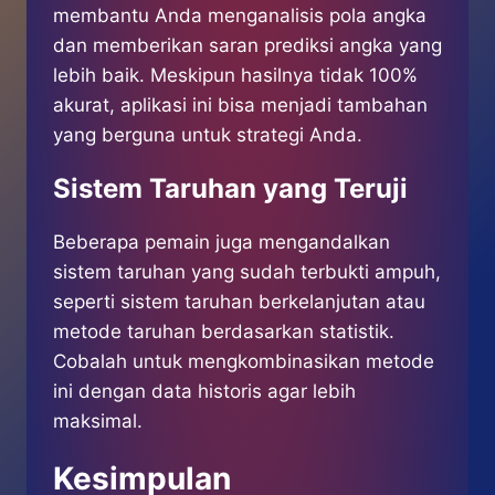
membantu Anda menganalisis pola angka
dan memberikan saran prediksi angka yang
lebih baik. Meskipun hasilnya tidak 100%
akurat, aplikasi ini bisa menjadi tambahan
yang berguna untuk strategi Anda.
Sistem Taruhan yang Teruji
Beberapa pemain juga mengandalkan
sistem taruhan yang sudah terbukti ampuh,
seperti sistem taruhan berkelanjutan atau
metode taruhan berdasarkan statistik.
Cobalah untuk mengkombinasikan metode
ini dengan data historis agar lebih
maksimal.
Kesimpulan