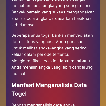
memahami pola angka yang sering muncul.
Banyak pemain yang sukses mengandalkan
analisis pola angka berdasarkan hasil-hasil
sebelumnya.
Beberapa situs togel bahkan menyediakan
data historis yang bisa Anda gunakan
untuk melihat angka-angka yang sering
keluar dalam periode tertentu.
Mengidentifikasi pola ini dapat membantu
Anda memilih angka yang lebih cenderung
muncul.
Manfaat Menganalisis Data
Togel
Dengan menganalisis data angka