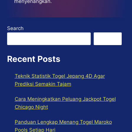
menyenangkan.
Search
Search
Recent Posts
Teknik Statistik Togel Jepang 4D Agar
Prediksi Semakin Tajam
Cara Meningkatkan Peluang Jackpot Togel
Chicago Night
Panduan Lengkap Menang Togel Maroko
Pools Setiap Hari