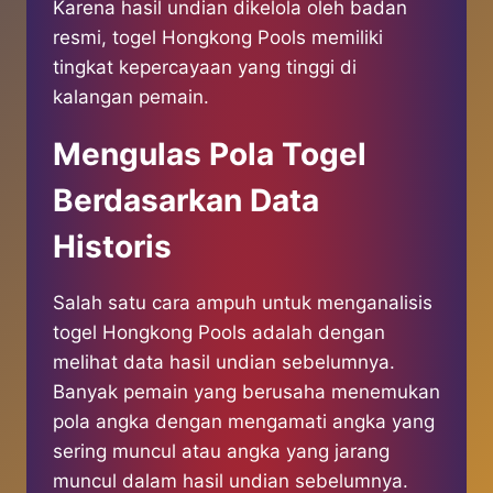
Karena hasil undian dikelola oleh badan
resmi, togel Hongkong Pools memiliki
tingkat kepercayaan yang tinggi di
kalangan pemain.
Mengulas Pola Togel
Berdasarkan Data
Historis
Salah satu cara ampuh untuk menganalisis
togel Hongkong Pools adalah dengan
melihat data hasil undian sebelumnya.
Banyak pemain yang berusaha menemukan
pola angka dengan mengamati angka yang
sering muncul atau angka yang jarang
muncul dalam hasil undian sebelumnya.