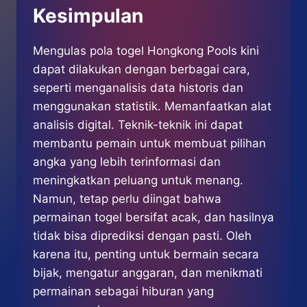
Kesimpulan
Mengulas pola togel Hongkong Pools kini
dapat dilakukan dengan berbagai cara,
seperti menganalisis data historis dan
menggunakan statistik. Memanfaatkan alat
analisis digital. Teknik-teknik ini dapat
membantu pemain untuk membuat pilihan
angka yang lebih terinformasi dan
meningkatkan peluang untuk menang.
Namun, tetap perlu diingat bahwa
permainan togel bersifat acak, dan hasilnya
tidak bisa diprediksi dengan pasti. Oleh
karena itu, penting untuk bermain secara
bijak, mengatur anggaran, dan menikmati
permainan sebagai hiburan yang