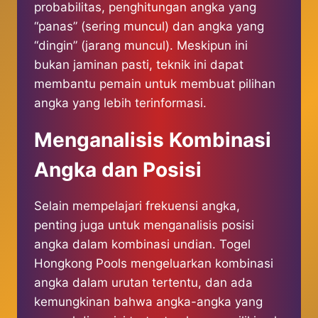
probabilitas, penghitungan angka yang
“panas” (sering muncul) dan angka yang
“dingin” (jarang muncul). Meskipun ini
bukan jaminan pasti, teknik ini dapat
membantu pemain untuk membuat pilihan
angka yang lebih terinformasi.
Menganalisis Kombinasi
Angka dan Posisi
Selain mempelajari frekuensi angka,
penting juga untuk menganalisis posisi
angka dalam kombinasi undian. Togel
Hongkong Pools mengeluarkan kombinasi
angka dalam urutan tertentu, dan ada
kemungkinan bahwa angka-angka yang