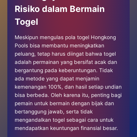
Risiko dalam Bermain
Togel
Meskipun mengulas pola togel Hongkong
Pools bisa membantu meningkatkan
peluang, tetap harus diingat bahwa togel
adalah permainan yang bersifat acak dan
bergantung pada keberuntungan. Tidak
ada metode yang dapat menjamin
kemenangan 100%, dan hasil setiap undian
bisa berbeda. Oleh karena itu, penting bagi
pemain untuk bermain dengan bijak dan
bertanggung jawab, serta tidak
mengandalkan togel sebagai cara untuk
mendapatkan keuntungan finansial besar.