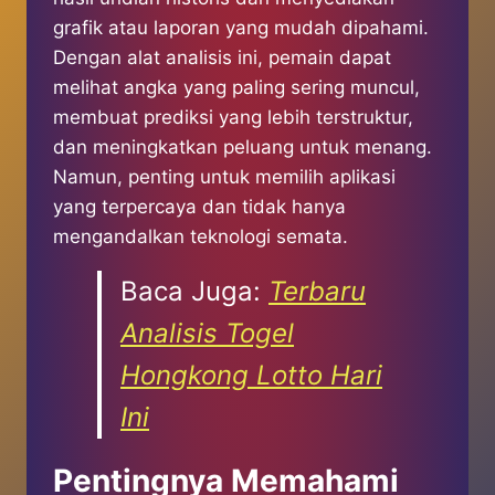
grafik atau laporan yang mudah dipahami.
Dengan alat analisis ini, pemain dapat
melihat angka yang paling sering muncul,
membuat prediksi yang lebih terstruktur,
dan meningkatkan peluang untuk menang.
Namun, penting untuk memilih aplikasi
yang terpercaya dan tidak hanya
mengandalkan teknologi semata.
Baca Juga:
Terbaru
Analisis Togel
Hongkong Lotto Hari
Ini
Pentingnya Memahami