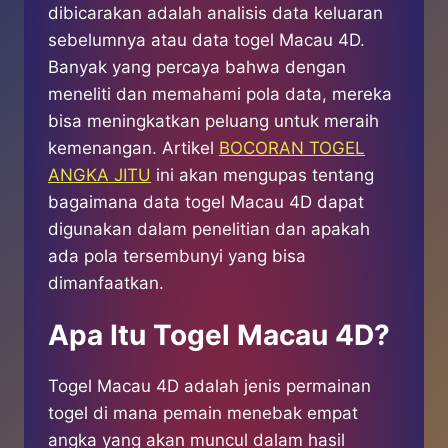
dibicarakan adalah analisis data keluaran
sebelumnya atau data togel Macau 4D.
Banyak yang percaya bahwa dengan
meneliti dan memahami pola data, mereka
bisa meningkatkan peluang untuk meraih
kemenangan. Artikel
BOCORAN TOGEL
ANGKA JITU
ini akan mengupas tentang
bagaimana data togel Macau 4D dapat
digunakan dalam penelitian dan apakah
ada pola tersembunyi yang bisa
dimanfaatkan.
Apa Itu Togel Macau 4D?
Togel Macau 4D adalah jenis permainan
togel di mana pemain menebak empat
angka yang akan muncul dalam hasil