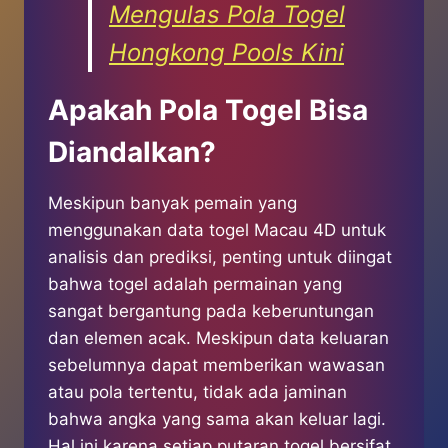
Mengulas Pola Togel
Hongkong Pools Kini
Apakah Pola Togel Bisa
Diandalkan?
Meskipun banyak pemain yang
menggunakan data togel Macau 4D untuk
analisis dan prediksi, penting untuk diingat
bahwa togel adalah permainan yang
sangat bergantung pada keberuntungan
dan elemen acak. Meskipun data keluaran
sebelumnya dapat memberikan wawasan
atau pola tertentu, tidak ada jaminan
bahwa angka yang sama akan keluar lagi.
Hal ini karena setiap putaran togel bersifat