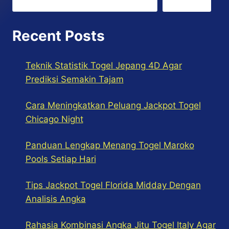
Search
Recent Posts
Teknik Statistik Togel Jepang 4D Agar
Prediksi Semakin Tajam
Cara Meningkatkan Peluang Jackpot Togel
Chicago Night
Panduan Lengkap Menang Togel Maroko
Pools Setiap Hari
Tips Jackpot Togel Florida Midday Dengan
Analisis Angka
Rahasia Kombinasi Angka Jitu Togel Italy Agar