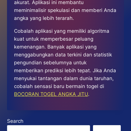
akurat. Aplikasi ini membantu
meminimalisir spekulasi dan memberi Anda
angka yang lebih terarah.
Cobalah aplikasi yang memiliki algoritma
kuat untuk memperbesar peluang
kemenangan. Banyak aplikasi yang
menggabungkan data terkini dan statistik
pengundian sebelumnya untuk
memberikan prediksi lebih tepat. Jika Anda
menyukai tantangan dalam dunia taruhan,
cobalah sensasi baru bermain togel di
BOCORAN TOGEL ANGKA JITU
.
Search