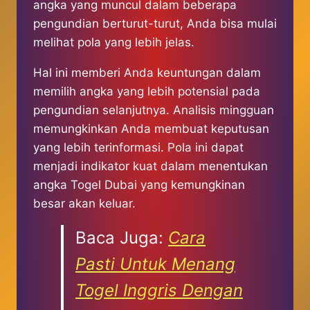
angka yang muncul dalam beberapa
pengundian berturut-turut, Anda bisa mulai
melihat pola yang lebih jelas.
Hal ini memberi Anda keuntungan dalam
memilih angka yang lebih potensial pada
pengundian selanjutnya. Analisis mingguan
memungkinkan Anda membuat keputusan
yang lebih terinformasi. Pola ini dapat
menjadi indikator kuat dalam menentukan
angka Togel Dubai yang kemungkinan
besar akan keluar.
Baca Juga:
Cara
Pasti Untuk Menang
Togel Inggris Dengan