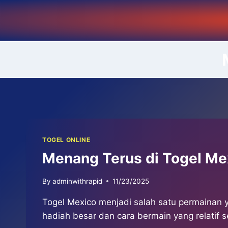
Skip
to
content
TOGEL ONLINE
Menang Terus di Togel Mex
By
adminwithrapid
11/23/2025
Togel Mexico menjadi salah satu permainan y
hadiah besar dan cara bermain yang relatif 