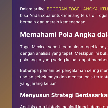
Dalam artikel
BOCORAN TOGEL ANGKA JITU
bisa Anda coba untuk menang terus di Togel
bermain dan meraih kemenangan.
Memahami Pola Angka dal
Togel Mexico, seperti permainan togel lainnya
dengan analisis yang tepat. Meskipun ini 
pola angka yang sering keluar dapat member
Beberapa pemain berpengalaman sering meng
undian sebelumnya dan mencari pola tertent
yang jarang keluar.
Menyusun Strategi Berdasarkan
Analisis data historis menjadi kunci utama