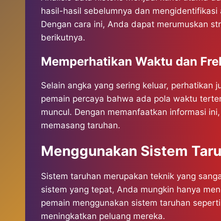
hasil-hasil sebelumnya dan mengidentifikas
Dengan cara ini, Anda dapat merumuskan str
berikutnya.
Memperhatikan Waktu dan Fre
Selain angka yang sering keluar, perhatikan
pemain percaya bahwa ada pola waktu terten
muncul. Dengan memanfaatkan informasi ini,
memasang taruhan.
Menggunakan Sistem Taru
Sistem taruhan merupakan teknik yang sanga
sistem yang tepat, Anda mungkin hanya me
pemain menggunakan sistem taruhan seperti 
meningkatkan peluang mereka.