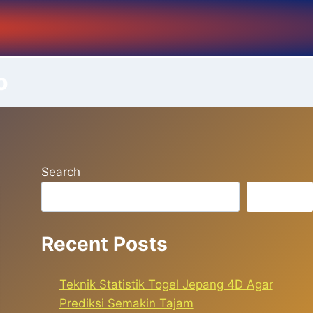
o
Search
Search
Recent Posts
Teknik Statistik Togel Jepang 4D Agar
Prediksi Semakin Tajam