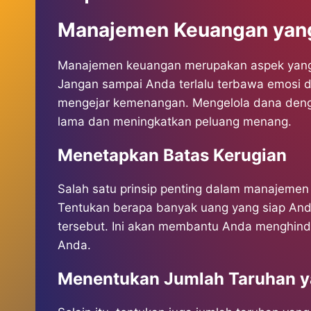
Manajemen Keuangan yang
Manajemen keuangan merupakan aspek yang t
Jangan sampai Anda terlalu terbawa emosi
mengejar kemenangan. Mengelola dana deng
lama dan meningkatkan peluang menang.
Menetapkan Batas Kerugian
Salah satu prinsip penting dalam manajeme
Tentukan berapa banyak uang yang siap And
tersebut. Ini akan membantu Anda menghind
Anda.
Menentukan Jumlah Taruhan y