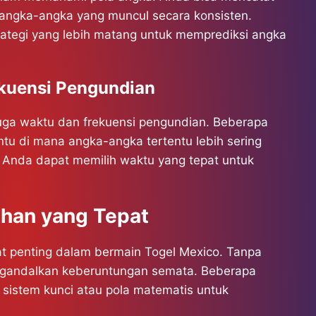
i angka-angka yang muncul secara konsisten.
ategi yang lebih matang untuk memprediksi angka
kuensi Pengundian
 juga waktu dan frekuensi pengundian. Beberapa
tu di mana angka-angka tertentu lebih sering
 Anda dapat memilih waktu yang tepat untuk
han yang Tepat
t penting dalam bermain Togel Mexico. Tanpa
ngandalkan keberuntungan semata. Beberapa
sistem kunci atau pola matematis untuk