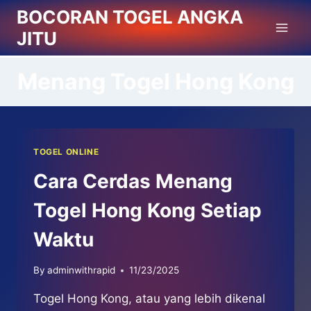
Skip
BOCORAN TOGEL ANGKA
to
JITU
content
Menang Togel Hong Kong
TOGEL ONLINE
Cara Cerdas Menang
Togel Hong Kong Setiap
Waktu
By
adminwithrapid
11/23/2025
Togel Hong Kong, atau yang lebih dikenal