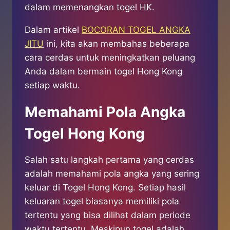
dalam memenangkan togel HK.
Dalam artikel
BOCORAN TOGEL ANGKA
JITU
ini, kita akan membahas beberapa
cara cerdas untuk meningkatkan peluang
Anda dalam bermain togel Hong Kong
setiap waktu.
Memahami Pola Angka
Togel Hong Kong
Salah satu langkah pertama yang cerdas
adalah memahami pola angka yang sering
keluar di Togel Hong Kong. Setiap hasil
keluaran togel biasanya memiliki pola
tertentu yang bisa dilihat dalam periode
waktu tertentu. Meskipun togel adalah