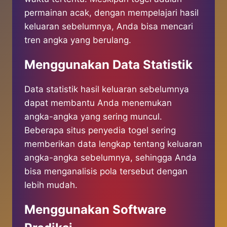
permainan acak, dengan mempelajari hasil
keluaran sebelumnya, Anda bisa mencari
tren angka yang berulang.
Menggunakan Data Statistik
Data statistik hasil keluaran sebelumnya
dapat membantu Anda menemukan
angka-angka yang sering muncul.
Beberapa situs penyedia togel sering
memberikan data lengkap tentang keluaran
angka-angka sebelumnya, sehingga Anda
bisa menganalisis pola tersebut dengan
lebih mudah.
Menggunakan Software