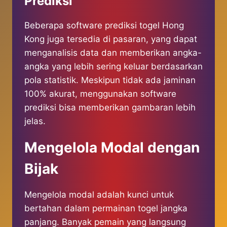
Prediksi
Beberapa software prediksi togel Hong
Kong juga tersedia di pasaran, yang dapat
menganalisis data dan memberikan angka-
angka yang lebih sering keluar berdasarkan
pola statistik. Meskipun tidak ada jaminan
100% akurat, menggunakan software
prediksi bisa memberikan gambaran lebih
jelas.
Mengelola Modal dengan
Bijak
Mengelola modal adalah kunci untuk
bertahan dalam permainan togel jangka
panjang. Banyak pemain yang langsung