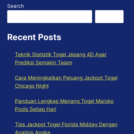
Search
Search
Recent Posts
Teknik Statistik Togel Jepang 4D Agar
Prediksi Semakin Tajam
Cara Meningkatkan Peluang Jackpot Togel
Chicago Night
Panduan Lengkap Menang Togel Maroko
Pools Setiap Hari
Tips Jackpot Togel Florida Midday Dengan
Analisis Angka