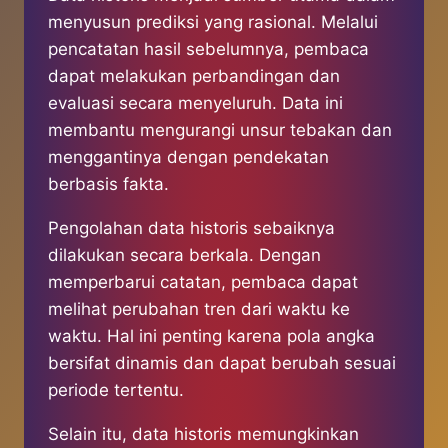
menyusun prediksi yang rasional. Melalui
pencatatan hasil sebelumnya, pembaca
dapat melakukan perbandingan dan
evaluasi secara menyeluruh. Data ini
membantu mengurangi unsur tebakan dan
menggantinya dengan pendekatan
berbasis fakta.
Pengolahan data historis sebaiknya
dilakukan secara berkala. Dengan
memperbarui catatan, pembaca dapat
melihat perubahan tren dari waktu ke
waktu. Hal ini penting karena pola angka
bersifat dinamis dan dapat berubah sesuai
periode tertentu.
Selain itu, data historis memungkinkan