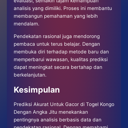
evaluasi, semakin tajam kemampuan
analisis yang dimiliki. Proses ini membantu
membangun pemahaman yang lebih
mendalam.
Pendekatan rasional juga mendorong
pembaca untuk terus belajar. Dengan
membuka diri terhadap metode baru dan
memperbarui wawasan, kualitas prediksi
dapat meningkat secara bertahap dan
berkelanjutan.
Kesimpulan
Prediksi Akurat Untuk Gacor di Togel Kongo
Dengan Angka Jitu menekankan
pentingnya analisis berbasis data dan
pendekatan rasional. Dengan memahami