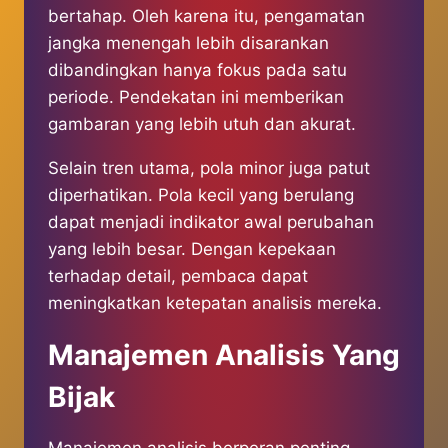
bertahap. Oleh karena itu, pengamatan
jangka menengah lebih disarankan
dibandingkan hanya fokus pada satu
periode. Pendekatan ini memberikan
gambaran yang lebih utuh dan akurat.
Selain tren utama, pola minor juga patut
diperhatikan. Pola kecil yang berulang
dapat menjadi indikator awal perubahan
yang lebih besar. Dengan kepekaan
terhadap detail, pembaca dapat
meningkatkan ketepatan analisis mereka.
Manajemen Analisis Yang
Bijak