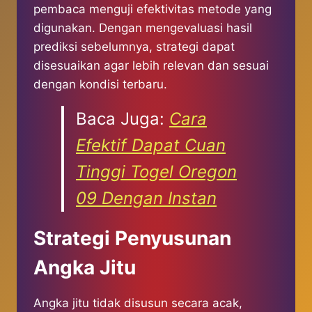
pembaca menguji efektivitas metode yang
digunakan. Dengan mengevaluasi hasil
prediksi sebelumnya, strategi dapat
disesuaikan agar lebih relevan dan sesuai
dengan kondisi terbaru.
Baca Juga:
Cara
Efektif Dapat Cuan
Tinggi Togel Oregon
09 Dengan Instan
Strategi Penyusunan
Angka Jitu
Angka jitu tidak disusun secara acak,