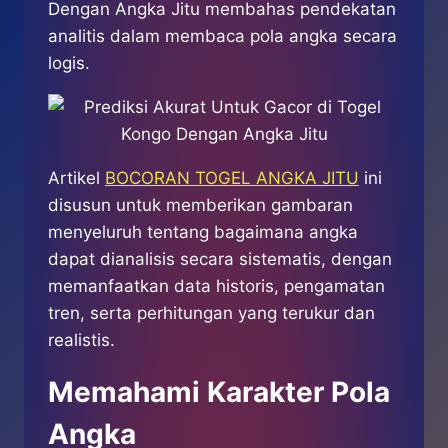
Dengan Angka Jitu membahas pendekatan
analitis dalam membaca pola angka secara
logis.
Artikel
BOCORAN TOGEL ANGKA JITU
ini
disusun untuk memberikan gambaran
menyeluruh tentang bagaimana angka
dapat dianalisis secara sistematis, dengan
memanfaatkan data historis, pengamatan
tren, serta perhitungan yang terukur dan
realistis.
Memahami Karakter Pola
Angka