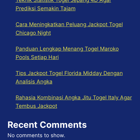
Prediksi Semakin Tajam
Cara Meningkatkan Peluang Jackpot Togel
Chicago Night
Panduan Lengkap Menang Togel Maroko
Pools Setiap Hari
Tips Jackpot Togel Florida Midday Dengan
Analisis Angka
Rahasia Kombinasi Angka Jitu Togel Italy Agar
Tembus Jackpot
Recent Comments
No comments to show.