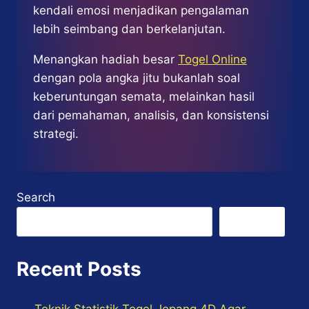
kendali emosi menjadikan pengalaman
lebih seimbang dan berkelanjutan.
Menangkan hadiah besar
Togel Online
dengan pola angka jitu bukanlah soal
keberuntungan semata, melainkan hasil
dari pemahaman, analisis, dan konsistensi
strategi.
Search
Search
Recent Posts
Teknik Statistik Togel Jepang 4D Agar