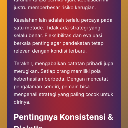
justru memperbesar risiko kerugian.
Kesalahan lain adalah terlalu percaya pada
satu metode. Tidak ada strategi yang
selalu benar. Fleksibilitas dan evaluasi
berkala penting agar pendekatan tetap
relevan dengan kondisi terbaru.
Terakhir, mengabaikan catatan pribadi juga
merugikan. Setiap orang memiliki pola
keberhasilan berbeda. Dengan mencatat
pengalaman sendiri, pemain bisa
mengenali strategi yang paling cocok untuk
dirinya.
Pentingnya Konsistensi &