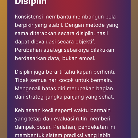
Disiplin
Konsistensi membantu membangun pola
berpikir yang stabil. Dengan metode yang
sama diterapkan secara disiplin, hasil
dapat dievaluasi secara objektif.
Perubahan strategi sebaiknya dilakukan
berdasarkan data, bukan emosi.
Disiplin juga berarti tahu kapan berhenti.
Tidak semua hari cocok untuk bermain.
Mengenali batas diri merupakan bagian
dari strategi jangka panjang yang sehat.
Kebiasaan kecil seperti waktu bermain
yang tetap dan evaluasi rutin memberi
dampak besar. Perlahan, pendekatan ini
membentuk sistem prediksi yang lebih