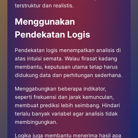
terstruktur dan realistis.
Menggunakan
Pendekatan Logis
Pendekatan logis menempatkan analisis di
atas intuisi semata. Walau firasat kadang
membantu, keputusan utama tetap harus
didukung data dan perhitungan sederhana.
Menggabungkan beberapa indikator,
seperti frekuensi dan jarak kemunculan,
membuat prediksi lebih seimbang. Hindari
terlalu banyak variabel agar analisis tidak
membingungkan.
Logika juga membantu menerima hasil apa