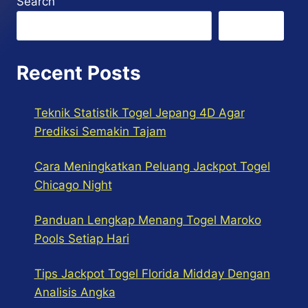
Search
Search
Recent Posts
Teknik Statistik Togel Jepang 4D Agar
Prediksi Semakin Tajam
Cara Meningkatkan Peluang Jackpot Togel
Chicago Night
Panduan Lengkap Menang Togel Maroko
Pools Setiap Hari
Tips Jackpot Togel Florida Midday Dengan
Analisis Angka