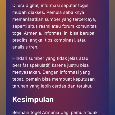
Di era digital, informasi seputar togel
mudah diakses. Pemula sebaiknya
memanfaatkan sumber yang terpercaya,
seperti situs resmi atau forum komunitas
togel Armenia. Informasi ini bisa berupa
prediksi angka, tips kombinasi, atau
analisis tren.
Hindari sumber yang tidak jelas atau
bersifat spekulatif, karena justru bisa
menyesatkan. Dengan informasi yang
tepat, pemain bisa membuat keputusan
taruhan yang lebih cerdas dan terukur.
Kesimpulan
Bermain togel Armenia bagi pemula tidak