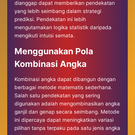
dianggap dapat memberikan pendekatan
yang lebih seimbang dalam strategi
prediksi. Pendekatan ini lebih
mengutamakan logika statistik daripada
mengikuti intuisi semata.
Menggunakan Pola
Kombinasi Angka
Kombinasi angka dapat dibangun dengan
berbagai metode matematis sederhana.
Salah satu pendekatan yang sering
digunakan adalah mengombinasikan angka
ganjil dan genap secara seimbang. Metode
ini dipercaya dapat meningkatkan variasi
pilihan tanpa terpaku pada satu jenis angka