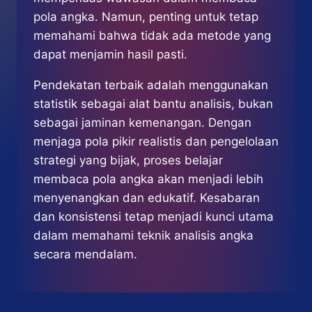
pola angka. Namun, penting untuk tetap
memahami bahwa tidak ada metode yang
dapat menjamin hasil pasti.
Pendekatan terbaik adalah menggunakan
statistik sebagai alat bantu analisis, bukan
sebagai jaminan kemenangan. Dengan
menjaga pola pikir realistis dan pengelolaan
strategi yang bijak, proses belajar
membaca pola angka akan menjadi lebih
menyenangkan dan edukatif. Kesabaran
dan konsistensi tetap menjadi kunci utama
dalam memahami teknik analisis angka
secara mendalam.