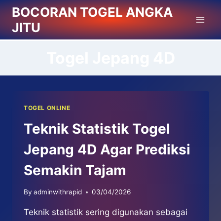
Skip
BOCORAN TOGEL ANGKA
to
JITU
content
Togel Jepang 4D
TOGEL ONLINE
Teknik Statistik Togel
Jepang 4D Agar Prediksi
Semakin Tajam
By
adminwithrapid
03/04/2026
Teknik statistik sering digunakan sebagai