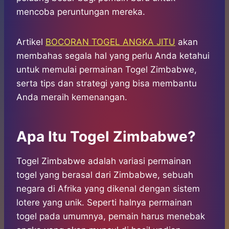
mencoba peruntungan mereka.
Artikel
BOCORAN TOGEL ANGKA JITU
akan
membahas segala hal yang perlu Anda ketahui
untuk memulai permainan Togel Zimbabwe,
serta tips dan strategi yang bisa membantu
Anda meraih kemenangan.
Apa Itu Togel Zimbabwe?
Togel Zimbabwe adalah variasi permainan
togel yang berasal dari Zimbabwe, sebuah
negara di Afrika yang dikenal dengan sistem
lotere yang unik. Seperti halnya permainan
togel pada umumnya, pemain harus menebak