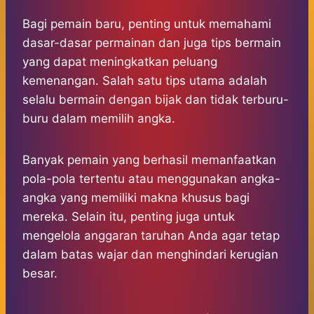
Bagi pemain baru, penting untuk memahami
dasar-dasar permainan dan juga tips bermain
yang dapat meningkatkan peluang
kemenangan. Salah satu tips utama adalah
selalu bermain dengan bijak dan tidak terburu-
buru dalam memilih angka.
Banyak pemain yang berhasil memanfaatkan
pola-pola tertentu atau menggunakan angka-
angka yang memiliki makna khusus bagi
mereka. Selain itu, penting juga untuk
mengelola anggaran taruhan Anda agar tetap
dalam batas wajar dan menghindari kerugian
besar.