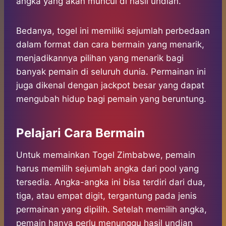
angka yang akan muncul di hasil undian.
Bedanya, togel ini memiliki sejumlah perbedaan
dalam format dan cara bermain yang menarik,
menjadikannya pilihan yang menarik bagi
banyak pemain di seluruh dunia. Permainan ini
juga dikenal dengan jackpot besar yang dapat
mengubah hidup bagi pemain yang beruntung.
Pelajari Cara Bermain
Untuk memainkan Togel Zimbabwe, pemain
harus memilih sejumlah angka dari pool yang
tersedia. Angka-angka ini bisa terdiri dari dua,
tiga, atau empat digit, tergantung pada jenis
permainan yang dipilih. Setelah memilih angka,
pemain hanya perlu menunggu hasil undian