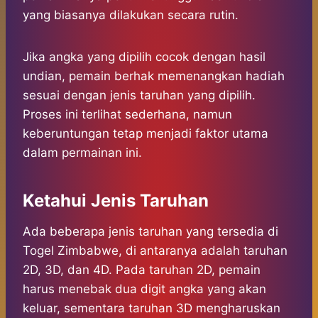
yang biasanya dilakukan secara rutin.
Jika angka yang dipilih cocok dengan hasil
undian, pemain berhak memenangkan hadiah
sesuai dengan jenis taruhan yang dipilih.
Proses ini terlihat sederhana, namun
keberuntungan tetap menjadi faktor utama
dalam permainan ini.
Ketahui Jenis Taruhan
Ada beberapa jenis taruhan yang tersedia di
Togel Zimbabwe, di antaranya adalah taruhan
2D, 3D, dan 4D. Pada taruhan 2D, pemain
harus menebak dua digit angka yang akan
keluar, sementara taruhan 3D mengharuskan