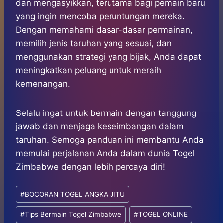
dan mengasyikkan, terutama bagi pemain baru
yang ingin mencoba peruntungan mereka.
Dengan memahami dasar-dasar permainan,
memilih jenis taruhan yang sesuai, dan
menggunakan strategi yang bijak, Anda dapat
meningkatkan peluang untuk meraih
kemenangan.
Selalu ingat untuk bermain dengan tanggung
jawab dan menjaga keseimbangan dalam
taruhan. Semoga panduan ini membantu Anda
memulai perjalanan Anda dalam dunia Togel
Zimbabwe dengan lebih percaya diri!
Post
#
BOCORAN TOGEL ANGKA JITU
Tags:
#
Tips Bermain Togel Zimbabwe
#
TOGEL ONLINE