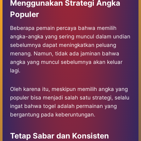
Menggunakan Strategi Angka
Populer
Beberapa pemain percaya bahwa memilih
angka-angka yang sering muncul dalam undian
sebelumnya dapat meningkatkan peluang
menang. Namun, tidak ada jaminan bahwa
angka yang muncul sebelumnya akan keluar
lagi.
Oleh karena itu, meskipun memilih angka yang
populer bisa menjadi salah satu strategi, selalu
ingat bahwa togel adalah permainan yang
bergantung pada keberuntungan.
Tetap Sabar dan Konsisten