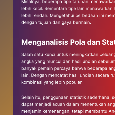
Misalnya, beberapa tipe taruhan menawarkan
lebih kecil. Sementara tipe lain menawarkan
lebih rendah. Mengetahui perbedaan ini mem
dengan tujuan dan gaya bermain.
Menganalisis Pola dan Stat
Salah satu kunci untuk meningkatkan pelua
angka yang muncul dari hasil undian sebelu
banyak pemain percaya bahwa beberapa angk
lain. Dengan mencatat hasil undian secara r
kombinasi yang lebih populer.
Selain itu, penggunaan statistik sederhana,
dapat menjadi acuan dalam menentukan angka
menjamin kemenangan, tetapi membantu Anda