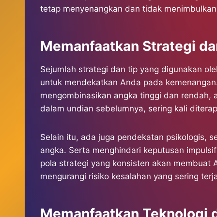
tetap menyenangkan dan tidak menimbulkan t
Memanfaatkan Strategi dan
Sejumlah strategi dan tip yang digunakan o
untuk mendekatkan Anda pada kemenangan. M
mengombinasikan angka tinggi dan rendah, 
dalam undian sebelumnya, sering kali diter
Selain itu, ada juga pendekatan psikologis, s
angka. Serta menghindari keputusan impulsif
pola strategi yang konsisten akan membuat 
mengurangi risiko kesalahan yang sering terj
Memanfaatkan Teknologi 