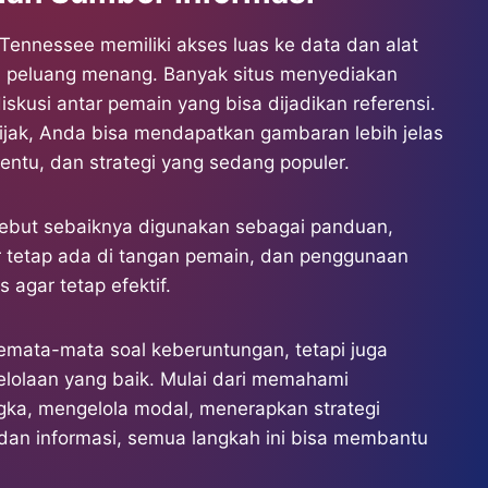
l Tennessee memiliki akses luas ke data dan alat
 peluang menang. Banyak situs menyediakan
diskusi antar pemain yang bisa dijadikan referensi.
ijak, Anda bisa mendapatkan gambaran lebih jelas
entu, dan strategi yang sedang populer.
sebut sebaiknya digunakan sebagai panduan,
 tetap ada di tangan pemain, dan penggunaan
 agar tetap efektif.
mata-mata soal keberuntungan, tetapi juga
lolaan yang baik. Mulai dari memahami
gka, mengelola modal, menerapkan strategi
 dan informasi, semua langkah ini bisa membantu