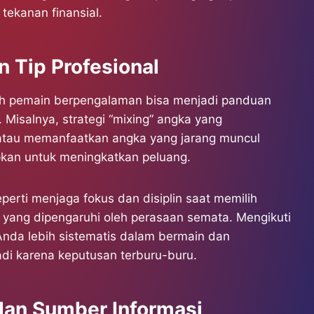
ekanan finansial.
 Tip Profesional
leh pemain berpengalaman bisa menjadi panduan
isalnya, strategi “mixing” angka yang
atau memanfaatkan angka yang jarang muncul
apkan untuk meningkatkan peluang.
eperti menjaga fokus dan disiplin saat memilih
 yang dipengaruhi oleh perasaan semata. Mengikuti
Anda lebih sistematis dalam bermain dan
adi karena keputusan terburu-buru.
dan Sumber Informasi