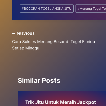
Post
#
BOCORAN TOGEL ANGKA JITU
#
Menang Togel T
Tags:
Post
PREVIOUS
Cara Sukses Menang Besar di Togel Florida
navigation
Setiap Minggu
Similar Posts
Trik Jitu Untuk Meraih Jackpot