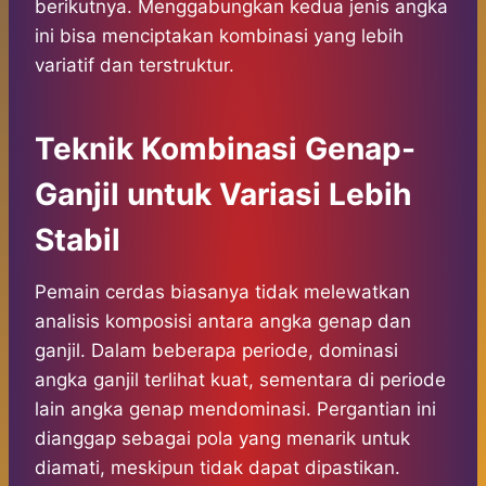
berikutnya. Menggabungkan kedua jenis angka
ini bisa menciptakan kombinasi yang lebih
variatif dan terstruktur.
Teknik Kombinasi Genap-
Ganjil untuk Variasi Lebih
Stabil
Pemain cerdas biasanya tidak melewatkan
analisis komposisi antara angka genap dan
ganjil. Dalam beberapa periode, dominasi
angka ganjil terlihat kuat, sementara di periode
lain angka genap mendominasi. Pergantian ini
dianggap sebagai pola yang menarik untuk
diamati, meskipun tidak dapat dipastikan.