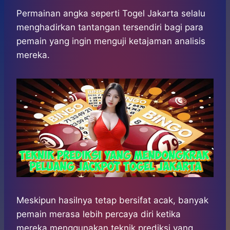
h
a
e
e
k
i
h
a
c
s
l
y
n
a
Permainan angka seperti Togel Jakarta selalu
t
e
s
e
p
e
r
menghadirkan tantangan tersendiri bagi para
s
b
e
g
e
e
pemain yang ingin menguji ketajaman analisis
A
o
n
r
mereka.
p
o
g
a
p
k
e
m
r
Meskipun hasilnya tetap bersifat acak, banyak
pemain merasa lebih percaya diri ketika
mereka menggunakan teknik prediksi yang