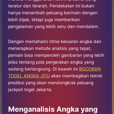
teratur dan terarah. Pendekatan ini bukan
hanya menambah peluang bermain dengan
lebih bijak, tetapi juga memberikan
pengalaman yang lebih seru dan mendalam.
Dengan memahami ritme keluaran angka dan
menerapkan metode analisis yang tepat,
pemain bisa memperoleh gambaran yang lebih
jelas tentang pola pergerakan angka yang
sedang berlangsung. Di bawah ini
BOCORAN
TOGEL ANGKA JITU
akan membagikan teknik
prediksi yang akan mendongkrak peluang
jackpot togel Jakarta.
Menganalisis Angka yang