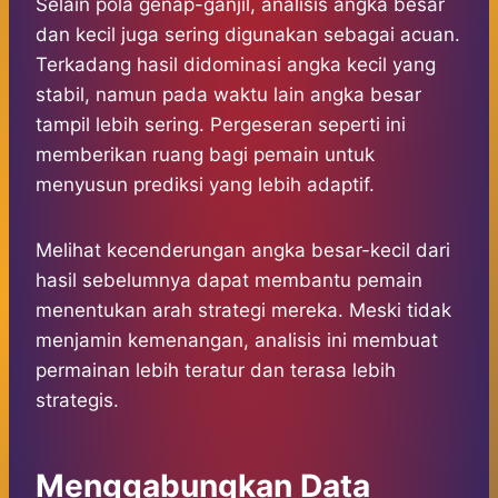
Selain pola genap-ganjil, analisis angka besar
dan kecil juga sering digunakan sebagai acuan.
Terkadang hasil didominasi angka kecil yang
stabil, namun pada waktu lain angka besar
tampil lebih sering. Pergeseran seperti ini
memberikan ruang bagi pemain untuk
menyusun prediksi yang lebih adaptif.
Melihat kecenderungan angka besar-kecil dari
hasil sebelumnya dapat membantu pemain
menentukan arah strategi mereka. Meski tidak
menjamin kemenangan, analisis ini membuat
permainan lebih teratur dan terasa lebih
strategis.
Menggabungkan Data