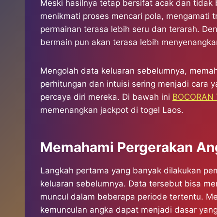
Meski hasilnya tetap bersifat acak dan tidak
menikmati proses mencari pola, mengamati 
permainan terasa lebih seru dan terarah. D
bermain pun akan terasa lebih menyenangka
Mengolah data keluaran sebelumnya, memah
perhitungan dan intuisi sering menjadi cara
percaya diri mereka. Di bawah ini
BOCORAN 
memenangkan jackpot di togel Laos.
Memahami Pergerakan Angk
Langkah pertama yang banyak dilakukan pe
keluaran sebelumnya. Data tersebut bisa men
muncul dalam beberapa periode tertentu. Mes
kemunculan angka dapat menjadi dasar yan