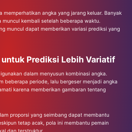
ga memperhatikan angka yang jarang keluar. Banyak
a muncul kembali setelah beberapa waktu.
g muncul dapat memberikan variasi prediksi yang
untuk Prediksi Lebih Variatif
 digunakan dalam menyusun kombinasi angka.
am beberapa periode, lalu bergeser menjadi angka
diamati karena memberikan gambaran tentang
alam proporsi yang seimbang dapat membantu
eskipun tetap acak, pola ini membantu pemain
l dan terstruktur.