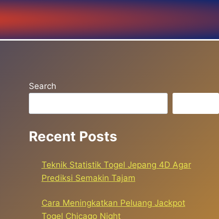
Search
Search
Recent Posts
Teknik Statistik Togel Jepang 4D Agar
Prediksi Semakin Tajam
Cara Meningkatkan Peluang Jackpot
Togel Chicago Night