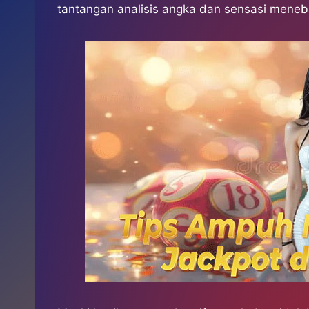
t
e
s
e
p
e
r
tantangan analisis angka dan sensasi meneb
s
b
e
g
e
e
A
o
n
r
p
o
g
a
p
k
e
m
r