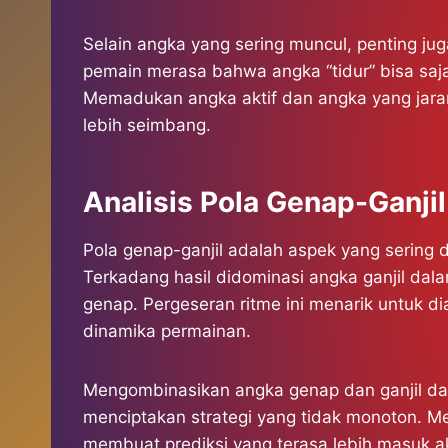
Selain angka yang sering muncul, penting ju
pemain merasa bahwa angka “tidur” bisa saj
Memadukan angka aktif dan angka yang jaran
lebih seimbang.
Analisis Pola Genap-Ganjil 
Pola genap-ganjil adalah aspek yang sering
Terkadang hasil didominasi angka ganjil dal
genap. Pergeseran ritme ini menarik untuk 
dinamika permainan.
Mengombinasikan angka genap dan ganjil d
menciptakan strategi yang tidak monoton. M
membuat prediksi yang terasa lebih masuk aka