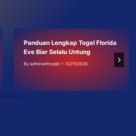
Panduan Lengkap Togel Florida
Eve Biar Selalu Untung
By
adminwithrapid
02/11/2026