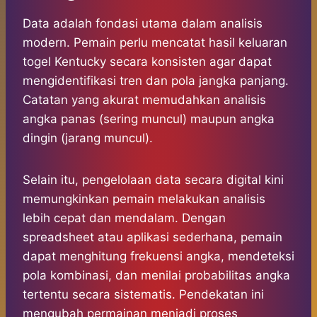
Data adalah fondasi utama dalam analisis
modern. Pemain perlu mencatat hasil keluaran
togel Kentucky secara konsisten agar dapat
mengidentifikasi tren dan pola jangka panjang.
Catatan yang akurat memudahkan analisis
angka panas (sering muncul) maupun angka
dingin (jarang muncul).
Selain itu, pengelolaan data secara digital kini
memungkinkan pemain melakukan analisis
lebih cepat dan mendalam. Dengan
spreadsheet atau aplikasi sederhana, pemain
dapat menghitung frekuensi angka, mendeteksi
pola kombinasi, dan menilai probabilitas angka
tertentu secara sistematis. Pendekatan ini
mengubah permainan menjadi proses