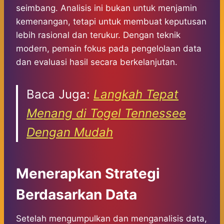
seimbang. Analisis ini bukan untuk menjamin
kemenangan, tetapi untuk membuat keputusan
lebih rasional dan terukur. Dengan teknik
modern, pemain fokus pada pengelolaan data
dan evaluasi hasil secara berkelanjutan.
Baca Juga:
Langkah Tepat
Menang di Togel Tennessee
Dengan Mudah
Menerapkan Strategi
Berdasarkan Data
Setelah mengumpulkan dan menganalisis data,