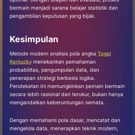
bermain menjadi sarana belajar statistik dan
pengambilan keputusan yang bijak.
Kesimpulan
Metode modern analisis pola angka
Togel
Kentucky
menekankan pemahaman
probabilitas, pengumpulan data, dan
penerapan strategi berbasis logika.
Pendekatan ini memungkinkan pemain bermain
secara lebih rasional dan terukur, bukan hanya
mengandalkan keberuntungan semata.
Dengan memahami pola dasar, mencatat dan
mengelola data, menerapkan teknik modern,