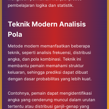
pembelajaran logika dan statistik.
Teknik Modern Analisis
Pola
Metode modern memanfaatkan beberapa
teknik, seperti analisis frekuensi, distribusi
angka, dan pola kombinasi. Teknik ini
membantu pemain memahami struktur
keluaran, sehingga prediksi dapat dibuat
dengan dasar probabilitas yang lebih kuat.
Contohnya, pemain dapat mengidentifikasi
angka yang cenderung muncul dalam urutan
tertentu atau distribusi ganjil-genap yang