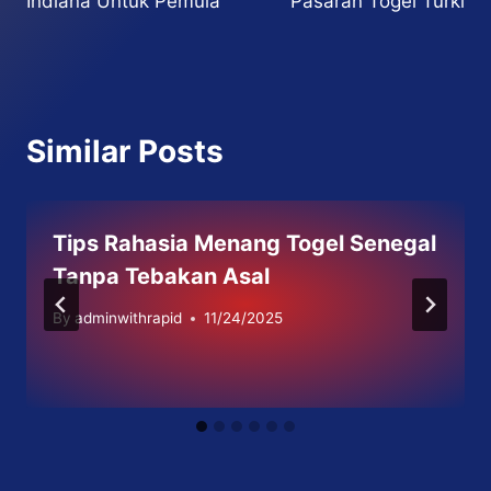
Indiana Untuk Pemula
Pasaran Togel Turki
Similar Posts
Tips Rahasia Menang Togel Senegal
Tanpa Tebakan Asal
By
adminwithrapid
11/24/2025